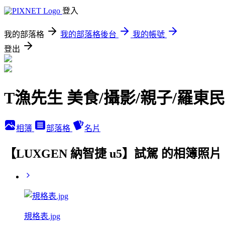
登入
我的部落格
我的部落格後台
我的帳號
登出
T漁先生 美食/攝影/親子/羅東
相簿
部落格
名片
【LUXGEN 納智捷 u5】試駕 的相簿照片
規格表.jpg