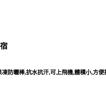
民宿
水果凍防曬棒,抗水抗汗,可上飛機,體積小,方