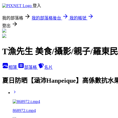
登入
我的部落格
我的部落格後台
我的帳號
登出
T漁先生 美食/攝影/親子/羅東
相簿
部落格
名片
夏日防晒【涵沛Hanpeique】高係數抗
868972.t.mp4