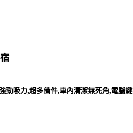
民宿
塵器】強勁吸力,超多備件,車內清潔無死角,電腦