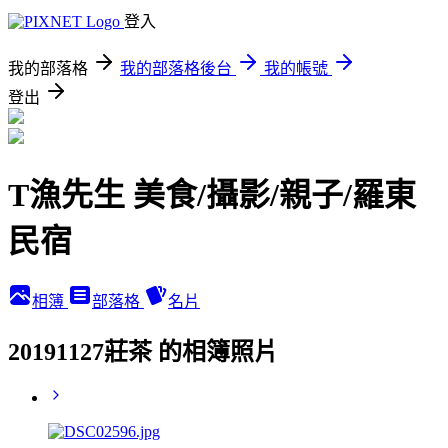
登入
我的部落格
我的部落格後台
我的帳號
登出
T漁先生 美食/攝影/親子/羅東
民宿
相簿
部落格
名片
20191127莊茶 的相簿照片