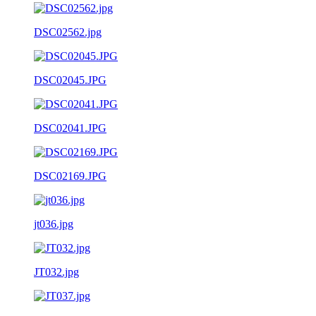
DSC02562.jpg
DSC02045.JPG
DSC02041.JPG
DSC02169.JPG
jt036.jpg
JT032.jpg