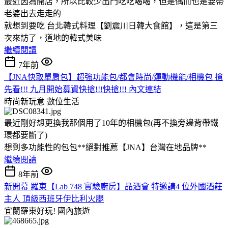
最近因為開店，所以比較少出門吃吃喝喝，但是偶而也是要帶
老婆出去走走的
就想到要吃 台北韓式料理【劉震川日韓大食館】，這是第三
次來訪了，道地的韓式美味
繼續閱讀
7年前
【JNA快取單肩包】超強功能包/都會時尚/運動機能/相機包 搶
先看!!! 九月開始募資快搶!!!快搶!!! 內文連結
時尚新玩意
數位生活
最近剛好想更換我那個用了10年的相機包(再不換旁邊背帶鐵
環都要斷了)
想到多功能性的包包**絕對推薦【JNA】台灣在地品牌**
繼續閱讀
8年前
新開幕 羅東【Lab 748 實驗廚房】品酒會 特邀請4 位外國酒莊
主人 頂級西班牙伊比利火腿
宜蘭羅東好玩!
國內旅遊