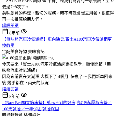
「SALE & PEPE 胡椒 鹽 牛排」是我們喜愛的一家餐廳，至少
去過7~8次了。
美味創意的料理，親切的服務，時不時就會想去用餐，很值得
再一次推薦給朋友們。
繼續閱讀
8年前
【無味熊汽車冷氣濾網】車內除臭,賓士A180汽車冷氣濾網更
換教學
宅配美食好物
美味食記
今天要來「賓士A180汽車冷氣濾網更換教學」順便開箱「無
味熊汽車冷氣濾網」
因為宜蘭實在太潮溼 大概下了 4個月 快瘋了~~我們新車回來
後 幾乎都在下雨天的狀況....
繼續閱讀
8年前
【Baer Bed獨立筒床墊】萬元不到的好床,高CP值/壓縮床墊／
100天試睡／十年保固/試睡保固
時尚新玩意
裝潢設計