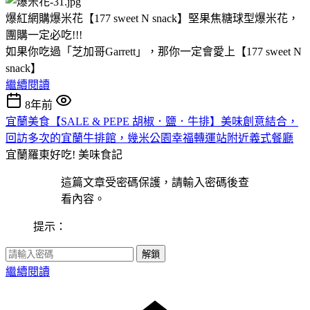
爆紅網購爆米花【177 sweet N snack】堅果焦糖球型爆米花，
團購一定必吃!!!
如果你吃過「芝加哥Garrett」，那你一定會愛上【177 sweet N
snack】
繼續閱讀
8年前
宜蘭美食【SALE & PEPE 胡椒．鹽．牛排】美味創意結合，
回訪多次的宜蘭牛排館，幾米公園幸福轉運站附近義式餐廳
宜蘭羅東好吃!
美味食記
這篇文章受密碼保護，請輸入密碼後查
看內容。
提示：
解鎖
繼續閱讀