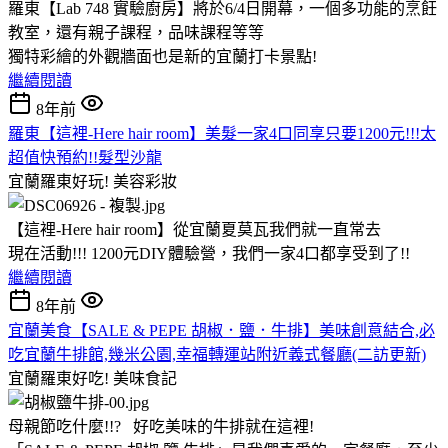
羅東【Lab 748 實驗廚房】將於6/4日開幕，一個多功能的烹飪
教室，還有親子課程，品味課程等等
獨特彩繪的外觀牆面也是新的宜蘭打卡景點!
繼續閱讀
8年前
羅東【這裡-Here hair room】美髮一家4口同享只要1200元!!!太
超值快預約!!髮型沙龍
宜蘭羅東好玩!
美容彩妝
【這裡-Here hair room】從宜蘭夏莫瓦我們就一直常去
現在活動!!! 1200元DIY體驗營，我們一家4口都享受到了!!
繼續閱讀
8年前
宜蘭美食【SALE & PEPE 胡椒．鹽．牛排】美味創意結合,必
吃宜蘭牛排館,幾米公園,幸福轉運站附近義式餐廳(二訪更新)
宜蘭羅東好吃!
美味食記
母親節吃什麼!!? 好吃美味的牛排就在這裡!