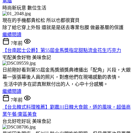
電腦
時尚新玩意
數位生活
現在的手機都貴松松 所以也都很寶貝
除了給它穿上外殼 還就是是送去專業包膜 做最基層的保護
繼續閱讀
7年前
【台南起士公爵】第55屆金馬獎指定甜點流金花生巧克力
宅配美食好物
美味食記
日前剛好看到第55屆金馬獎頒獎典禮播出「配角」片段，大銀
幕一張張幕後人員的照片，對應他們在現場感動的表情。
生活中許多在認真默默付出的人，心中十分感觸。
繼續閱讀
7年前
【台北韓式料理推薦】劉震川日韓大食館，道的風味，超值商
業午餐/東區美食
台北好吃好玩
美味食記