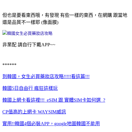
但也是要看東西哦，有發現 有些一樣的東西，在網購 跟當地
還是品質不一樣耶 (像面膜)
非業配 請自行下戴APP~~
******
到韓國，女生必買藥妝店攻略!!!!!看這篇!!!
韓國5日自由行 瘋狂這樣玩
韓國上網卡看這裡!!! eSIM 跟 實體SIM卡如何選 ?
CP值高的上網卡 WAYSIM威訊
實用!!韓國4個必裝APP，google地圖韓國不能用