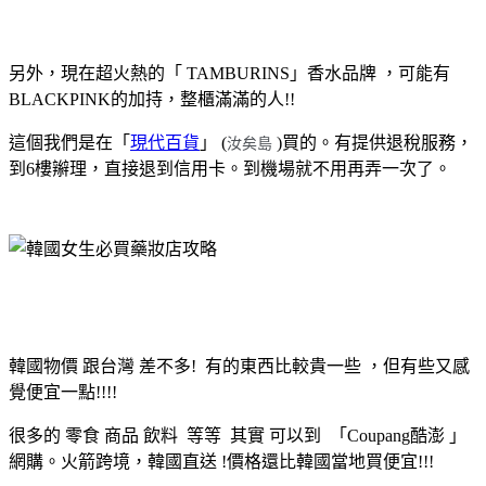
另外，現在超火熱的「 TAMBURINS」香水品牌 ，可能有
BLACKPINK的加持，整櫃滿滿的人!!
這個我們是在「
現代百貨
」 (
)買的。有提供退稅服務，
汝矣島
到6樓辮理，直接退到信用卡。到機場就不用再弄一次了。
韓國物價 跟台灣 差不多! 有的東西比較貴一些 ，但有些又感
覺便宜一點!!!!
很多的 零食 商品 飲料 等等 其實 可以到 「Coupang酷澎 」
網購。火箭跨境，韓國直送 !價格還比韓國當地買便宜!!!